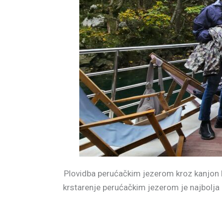
Plovidba perućačkim jezerom kroz kanjon Dr
krstarenje perućačkim jezerom je najbolja opc