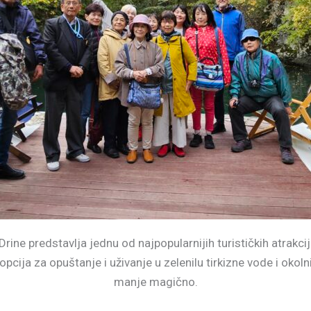
ine predstavlja jednu od najpopularnijih turističkih atrakcij
ija za opuštanje i uživanje u zelenilu tirkizne vode i okolnih l
manje magično.