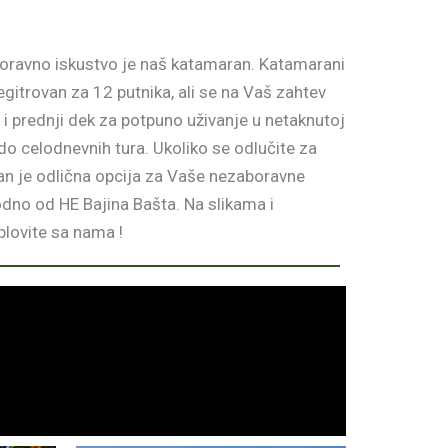
aboravno iskustvo je naš katamaran. Katamarani
egitrovan za 12 putnika, ali se na Vaš zahtev
i i prednji dek za potpuno uživanje u netaknutoj
 do celodnevnih tura. Ukoliko se odlučite za
aran je odlična opcija za Vaše nezaboravne
dno od HE Bajina Bašta. Na slikama i
plovite sa nama !