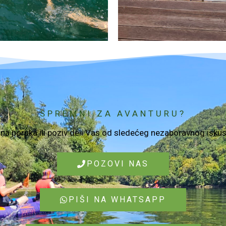
SPREMNI ZA AVANTURU?
na poruka ili poziv deli Vas od sledećeg nezaboravnog iskus
POZOVI NAS
PIŠI NA WHATSAPP