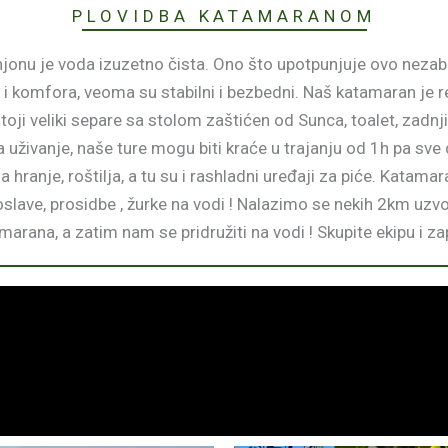
PLOVIDBA KATAMARANOM
 kanjonu je voda izuzetno čista. Ono što upotpunjuje ovo nez
a i komfora, veoma su stabilni i bezbedni. Naš katamaran je r
toji veliki separe sa stolom zaštićen od Sunca, toalet, zadnj
za uživanje, naše ture mogu biti kraće u trajanju od 1h pa sve
hranje, roštilja, a tu su i rashladni uređaji za piće. Katam
lave, prosidbe , žurke na vodi ! Nalazimo se nekih 2km uzvo
rana, a zatim nam se pridružiti na vodi ! Skupite ekipu i za