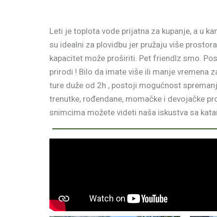
Leti je toplota vode prijatna za kupanje, a u
su idealni za plovidbu jer pružaju više prostor
kapacitet može proširiti. Pet friendlz smo. Pos
prirodi ! Bilo da imate više ili manje vremena 
ture duže od 2h , postoji mogućnost spremanja 
trenutke, rođendane, momačke i devojačke pros
snimcima možete videti naša iskustva sa katama